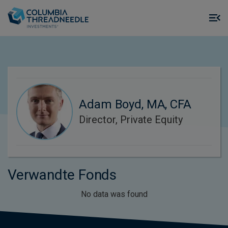
Skip to main content
M
m
o
Adam Boyd, MA, CFA
Director, Private Equity
Verwandte Fonds
No data was found