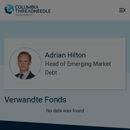
Skip to main content
M
m
o
Adrian Hilton
Head of Emerging Market
Debt
Verwandte Fonds
No data was found