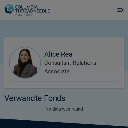
Skip to main content
M
m
o
Alice Rea
Consultant Relations
Associate
Verwandte Fonds
No data was found