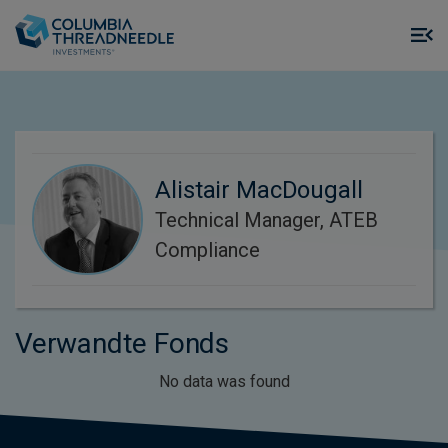
Skip to main content
M
m
o
Alistair MacDougall
Technical Manager, ATEB
Compliance
Verwandte Fonds
No data was found