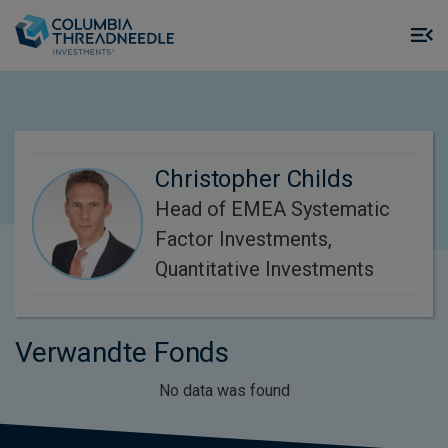
Skip to main content
M
m
o
Christopher Childs
Head of EMEA Systematic
Factor Investments,
Quantitative Investments
Verwandte Fonds
No data was found