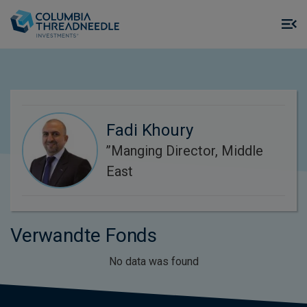
Skip to main content
M
m
o
Fadi Khoury
’’Manging Director, Middle
East
Verwandte Fonds
No data was found