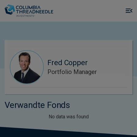
Skip to main content
M
m
o
Fred Copper
Portfolio Manager
Verwandte Fonds
No data was found