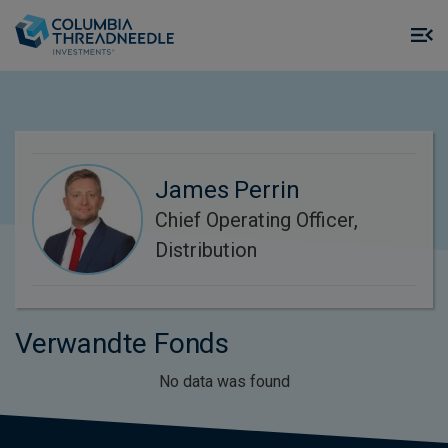
Skip to main content
M
m
o
James Perrin
Chief Operating Officer,
Distribution
Verwandte Fonds
No data was found