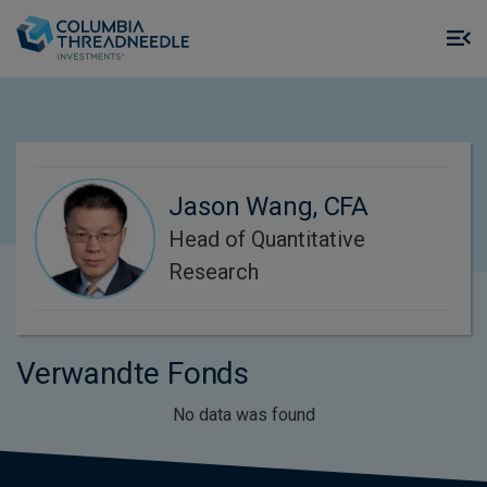
Skip to main content
M
m
o
Jason Wang, CFA
Head of Quantitative
Research
Verwandte Fonds
No data was found