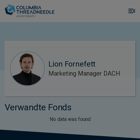
Skip to main content
M
m
o
Lion Fornefett
Marketing Manager DACH
Verwandte Fonds
No data was found