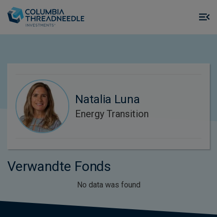
Skip to main content
M
m
o
Natalia Luna
Energy Transition
Verwandte Fonds
No data was found