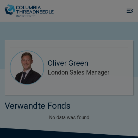
Skip to main content
M
m
o
Oliver Green
London Sales Manager
Verwandte Fonds
No data was found