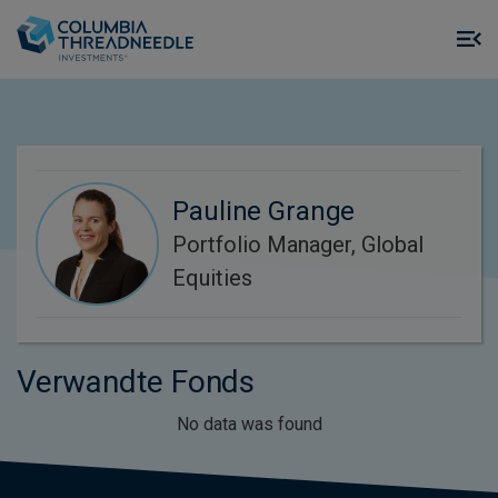
Skip to main content
M
m
o
Pauline Grange
Portfolio Manager, Global
Equities
Verwandte Fonds
No data was found