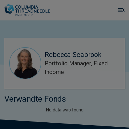
Skip to main content
M
m
o
Rebecca Seabrook
Portfolio Manager, Fixed
Income
Verwandte Fonds
No data was found